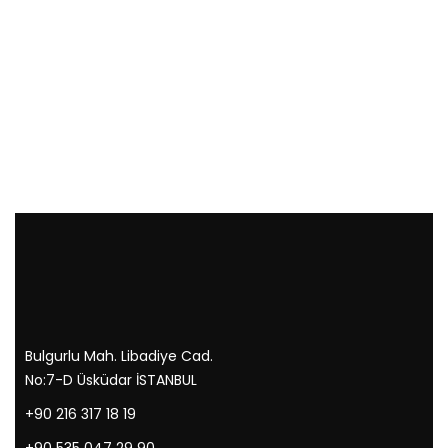
Bulgurlu Mah. Libadiye Cad.
No:7-D Üsküdar İSTANBUL
+90 216 317 18 19
+90 535 047 29 90